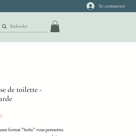
Se connecter
se de toilette -
arde
Prix
 €
ousse format “boîte” vous permettra