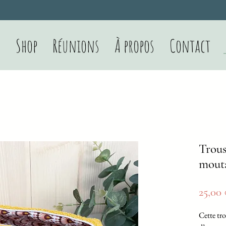
Shop
Réunions
À propos
Contact
Trous
mout
25,00
Cette tr