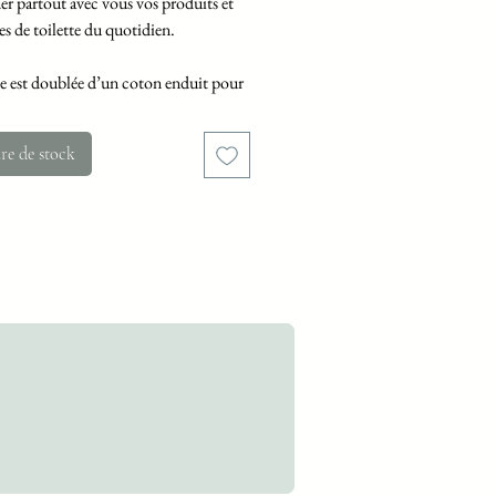
r partout avec vous vos produits et
es de toilette du quotidien.
se est doublée d’un coton enduit pour
le nettoyage.
re de stock
certifiés OEKO TEX
ns : 21 cm x 10 cm x 10 cm
en machine à 30°