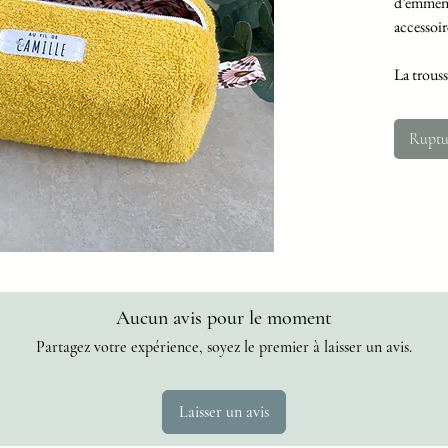
d’emmene
accessoir
La trous
faciliter 
Ruptu
Tissus 
Dimensio
Lavable 
Aucun avis pour le moment
Partagez votre expérience, soyez le premier à laisser un avis.
Laisser un avis