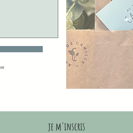
om
je m'inscris