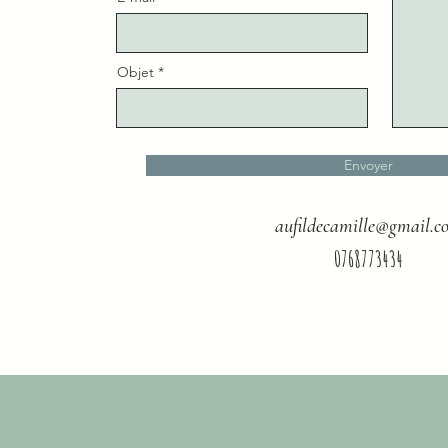
Objet
Envoyer
aufildecamille@gmail.c
0768773434