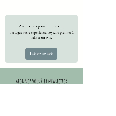
Tissu imprimé certifié OEKO-TEX
Dimensions : 20×9cm
Lavable en machine à 30°
Aucun avis pour le moment
Partagez votre expérience, soyez le premier à
laisser un avis.
Laisser un avis
Abonnez vous
à la newsletter
Gagnez 10 points de fidélité !
Adresse mail