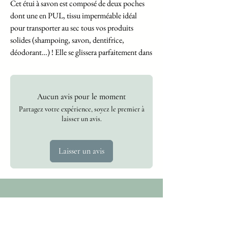
Cet étui à savon est composé de deux poches
dont une en PUL, tissu imperméable idéal
pour transporter au sec tous vos produits
solides (shampoing, savon, dentifrice,
déodorant…) ! Elle se glissera parfaitement dans
votre trousse de toilette.
Tissu imprimé certifié OEKO-TEX
Aucun avis pour le moment
Dimensions : 14×10,5cm
Partagez votre expérience, soyez le premier à
Lavable en machine à 30°
laisser un avis.
Laisser un avis
Abonnez vous
à la newsletter
Gagnez 10 points de fidélité !