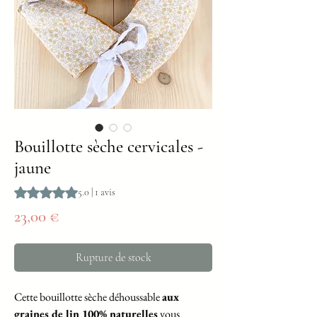
Bouillotte sèche cervicales -
jaune
La note est de 5.0 sur cinq étoiles selon 1 avis
5.0 | 1 avis
Prix
23,00 €
Rupture de stock
Cette bouillotte sèche déhoussable
aux
graines de lin 100% naturelles
vous